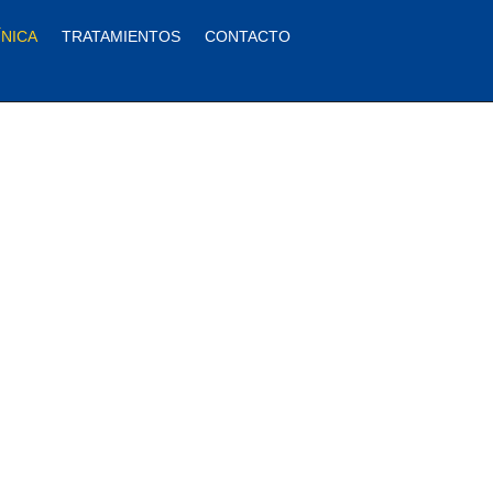
ÍNICA
TRATAMIENTOS
CONTACTO
uestra
estro
experiencia, tecnología
e el mejor cuidado dental.
 soluciones personalizadas
tanos y descubre la