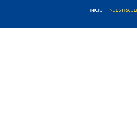
contenido
INICIO
NUESTRA CL
Conoce a n
clínica y nu
equipo
En Clínica Dental San Pedro combinamos 
avanzada y un trato cercano para ofrecert
Nuestro equipo está dedicado a brindarte
en un entorno cómodo y profesional. ¡Visí
diferencia!