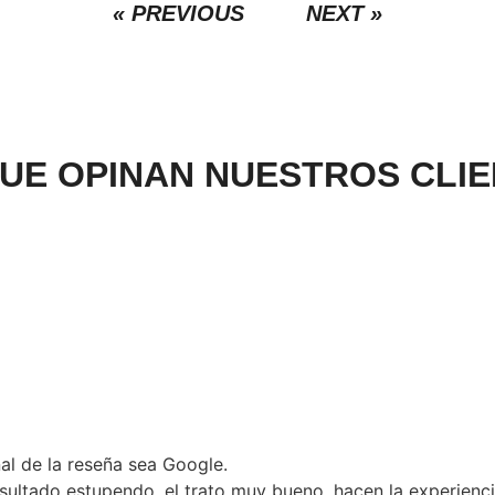
« PREVIOUS
NEXT »
UE OPINAN NUESTROS CLI
nal de la reseña sea Google.
esultado estupendo, el trato muy bueno, hacen la experienci