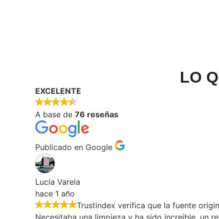
LO Q
EXCELENTE
A base de
76 reseñas
Publicado en Google
Lucía Varela
hace 1 año
Trustindex verifica que la fuente origi
Necesitaba una limpieza y ha sido increíble, un r