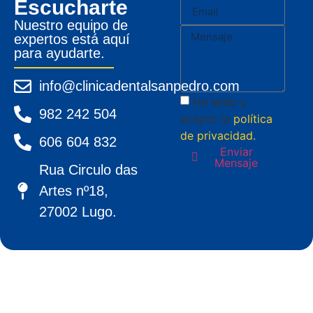
Escucharte
Nuestro equipo de
expertos está aquí
para ayudarte.
info@clinicadentalsanpedro.com
He leído y
982 242 504
acepto la
política
de privacidad.
606 604 832
Enviar
Mensaje
Rua Circulo das
Artes nº18,
27002 Lugo.