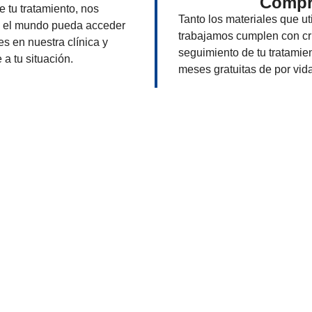
Compr
 tu tratamiento, nos
Tanto los materiales que u
o el mundo pueda acceder
trabajamos cumplen con cri
es en nuestra clínica y
seguimiento de tu tratamie
a tu situación.
meses gratuitas de por vida
a Escucharte
stá aquí para