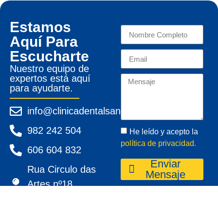
Estamos
Aquí Para
Escucharte
Nuestro equipo de
expertos está aquí
para ayudarte.
info@clinicadentalsanpedro.com
982 242 504
He leído y acepto la
política de privacidad.
606 604 832
Enviar
Rua Circulo das
Mensaje
Artes nº18,
27002 Lugo.